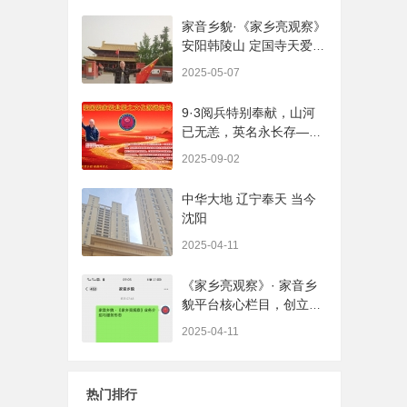
家音乡貌·《家乡亮观察》
安阳韩陵山 定国寺天爱家
音 日耀乡貌 采访专员 家
2025-05-07
音乡貌 福鑫祥贝儿起创
者:贾红亮
9·3阅兵特别奉献，山河
已无恙，英名永长存——
全国抗日战争英烈图谱
2025-09-02
（家音乡貌网推送）
中华大地 辽宁奉天 当今
沈阳
2025-04-11
《家乡亮观察》· 家音乡
貌平台核心栏目，创立
人：贾红亮
2025-04-11
热门排行