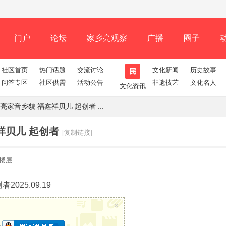
门户
论坛
家乡亮观察
广播
圈子
社区首页
热门话题
交流讨论
文化新闻
历史故事
记录
排行榜
问答专区
社区供需
活动公告
非遗技艺
文化名人
文化资讯
家音乡貌 福鑫祥贝儿 起创者 ...
祥贝儿 起创者
[复制链接]
楼层
25.09.19
×