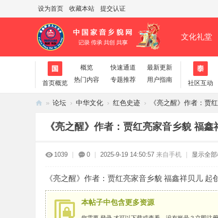
设为首页
收藏本站
提交认证
文化礼堂
概览
快速通道
最新更新
帮助
淘帖
日志
相册
分享
热门内容
专题推荐
用户指南
首页概览
社区互动
»
论坛
›
中华文化
›
红色史迹
›
《亮之醒》作者：贾红亮
家
《亮之醒》作者：贾红亮家音乡貌 福鑫
音
乡
1039
|
0
|
2025-9-19 14:50:57
来自手机
|
显示全部
貌
·
《亮之醒》作者：贾红亮家音乡貌 福鑫祥贝儿 起创者20
官
网
本帖子中包含更多资源