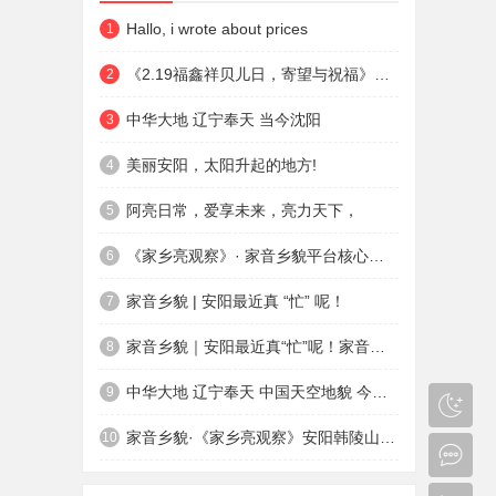
Hallo, i wrote about prices
1
《2.19福鑫祥贝儿日，寄望与祝福》作者:家音乡貌 福鑫祥贝儿 贾红亮
2
中华大地 辽宁奉天 当今沈阳
3
美丽安阳，太阳升起的地方!
4
阿亮日常，爱享未来，亮力天下，
5
《家乡亮观察》· 家音乡貌平台核心栏目，创立人：贾红亮
6
家音乡貌 | 安阳最近真 “忙” 呢！
7
家音乡貌｜安阳最近真“忙”呢！家音乡貌观察员:贾红亮
8
中华大地 辽宁奉天 中国天空地貌 今日真好
9
家音乡貌·《家乡亮观察》安阳韩陵山 定国寺天爱家音 日耀乡貌 采访专员 家音乡貌 福鑫祥贝儿起创者:贾红亮
10