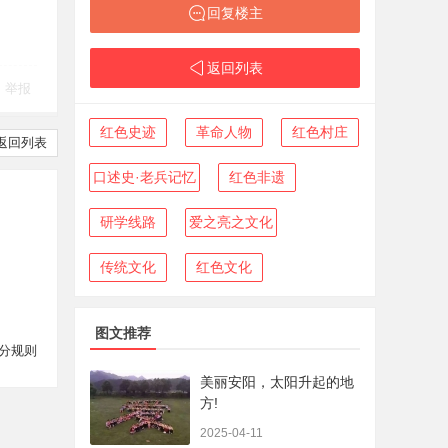
回复楼主
返回列表
举报
红色史迹
革命人物
红色村庄
返回列表
口述史·老兵记忆
红色非遗
研学线路
爱之亮之文化
传统文化
红色文化
图文推荐
分规则
美丽安阳，太阳升起的地
方!
2025-04-11