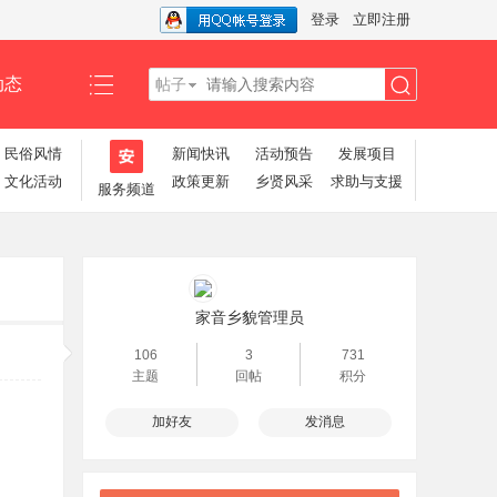
登录
立即注册
动态
帖子
搜
民俗风情
新闻快讯
活动预告
发展项目
文化活动
政策更新
乡贤风采
求助与支援
服务频道
索
家音乡貌管理员
106
3
731
主题
回帖
积分
加好友
发消息