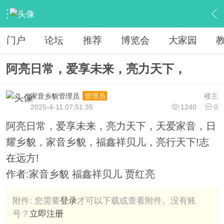
›
家乡资讯
›
城乡政务
›
内容
门户
论坛
推荐
博览会
大家园
阿亮日常，爱享未来，亮力天下，
家音乡貌管理员
楼主
管理员
2025-4-11 07:51:35
1240
0
阿亮日常，爱享未来，亮力天下，天爱家音，日
耀乡貌，家音乡貌，福鑫祥贝儿，亮行天下!志
在远方!
作者:家音乡貌 福鑫祥贝儿 贾红亮
附件:
您需要
登录
才可以下载或查看附件。没有账
号？
立即注册