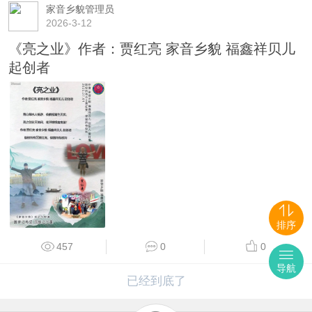
家音乡貌管理员
2026-3-12
《亮之业》作者：贾红亮 家音乡貌 福鑫祥贝儿
起创者
排序
457
0
0
导航
已经到底了