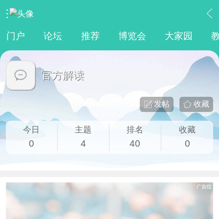
›
权威动态
›
官方解读
门户
论坛
推荐
博览会
大家园
官方解读
发帖
收藏
今日
主题
排名
收藏
0
4
40
0