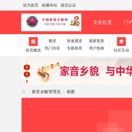
设为首页
收藏本站
提交认证
文化礼堂
门
概览
快速通道
最新更新
淘帖
日志
相册
分享
记录
热门内容
专题推荐
用户指南
首页概览
社区互动
›
家音乡貌管理员
›
相册
家
音
乡
貌