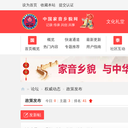
设为首页
收藏本站
提交认证
文化礼堂
概览
快速通道
最新更新
帮助
淘帖
日志
相册
分享
热门内容
专题推荐
用户指南
首页概览
社区互动
»
论坛
›
权威动态
›
政策发布
家
政策发布
今日:
0
|
主题:
3
|
排名:
41
音
乡
发新帖
貌