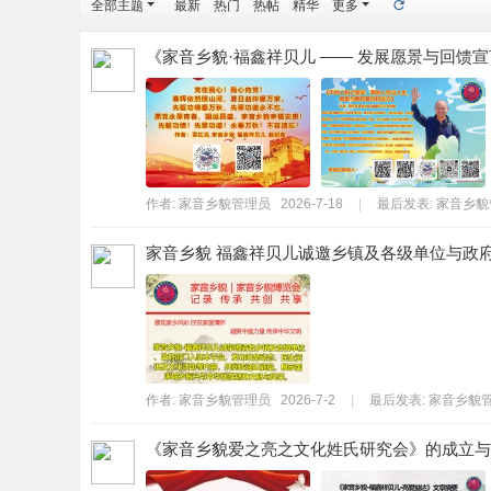
全部主题
最新
热门
热帖
精华
更多
·
官
《家音乡貌·福鑫祥贝儿 —— 发展愿景与回馈宣言
网
作者:
家音乡貌管理员
2026-7-18
|
最后发表:
家音乡貌
家音乡貌 福鑫祥贝儿诚邀乡镇及各级单位与政府
作者:
家音乡貌管理员
2026-7-2
|
最后发表:
家音乡貌
《家音乡貌爱之亮之文化姓氏研究会》的成立与