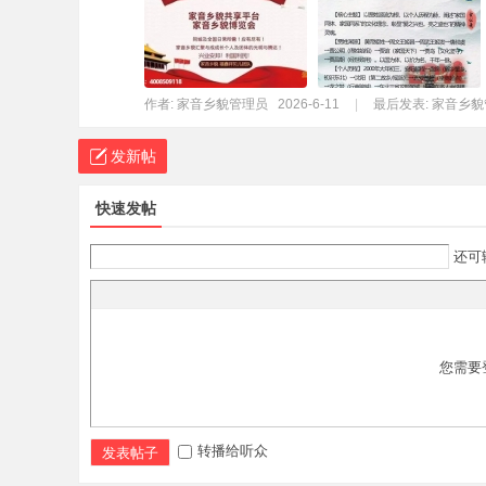
作者:
家音乡貌管理员
2026-6-11
|
最后发表:
家音乡貌
发新帖
快速发帖
还可
您需要
转播给听众
发表帖子