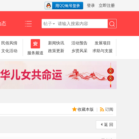
登录
立即注册
动态
帖子
搜
民俗风情
新闻快讯
活动预告
发展项目
文化活动
政策更新
乡贤风采
求助与支援
服务频道
索
收藏本版
|
订阅
返 回