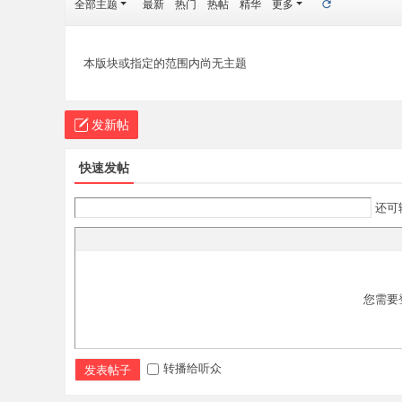
全部主题
最新
热门
热帖
精华
更多
·
官
网
本版块或指定的范围内尚无主题
发新帖
快速发帖
还可
您需要
转播给听众
发表帖子