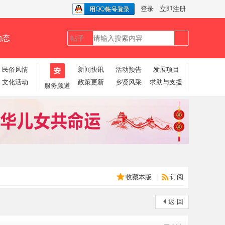
登录
立即注册
动态
帖子
搜
民俗风情
新闻快讯
活动预告
发展项目
文化活动
政策更新
乡贤风采
求助与支援
服务频道
索
收藏本版
|
订阅
返 回