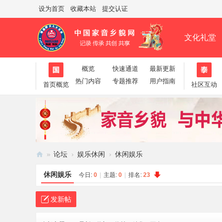
设为首页
收藏本站
提交认证
文化礼堂
概览
快速通道
最新更新
帮助
淘帖
日志
相册
分享
热门内容
专题推荐
用户指南
首页概览
社区互动
»
论坛
›
娱乐休闲
›
休闲娱乐
家
休闲娱乐
今日:
0
|
主题:
0
|
排名:
23
音
乡
发新帖
貌