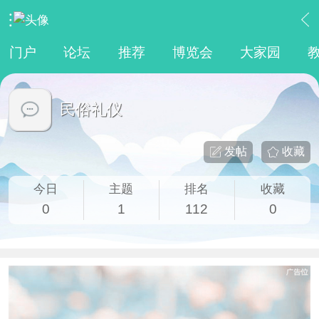
›
传统文化
›
民俗礼仪
门户
论坛
推荐
博览会
大家园
民俗礼仪
发帖
收藏
今日
主题
排名
收藏
0
1
112
0