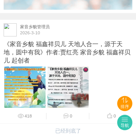
家音乡貌管理员
2026-3-10
《家音乡貌 福鑫祥贝儿 天地人合一，源于天
地，圆中有我》作者:贾红亮 家音乡貌 福鑫祥贝
儿 起创者
排序
418
0
0
导航
已经到底了