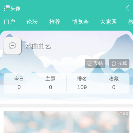
›
传统文化
›
戏曲曲艺
门户
论坛
推荐
博览会
大家园
戏曲曲艺
发帖
收藏
今日
主题
排名
收藏
0
0
109
0