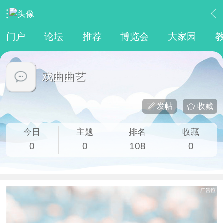
›
传统文化
›
戏曲曲艺
门户
论坛
推荐
博览会
大家园
戏曲曲艺
发帖
收藏
今日
主题
排名
收藏
0
0
108
0