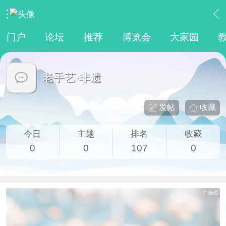
›
传统文化
›
老手艺·非遗
门户
论坛
推荐
博览会
大家园
老手艺·非遗
发帖
收藏
今日
主题
排名
收藏
0
0
107
0