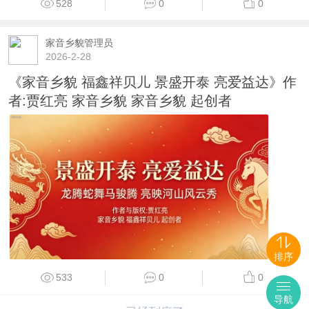
528
0
0
家音乡貌管理员
2026-2-28
《家音乡貌 福鑫祥贝儿 景盛开泰 亮爱益达》作
者:贾红亮 家音乡貌 家音乡貌 起创者
排序
533
0
0
导航