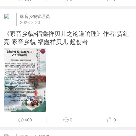
家音乡貌管理员
2026-3-20
《家音乡貌•福鑫祥贝儿之论道喻理》作者:贾红
亮 家音乡貌 福鑫祥贝儿 起创者
460
0
0