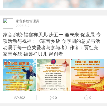
家音乡貌管理员
2026-5-2
家音乡貌·福鑫祥贝儿 庆五一 赢未来 促发展 专
项活动与祝福：《家音乡貌·创享团的意义与活
动属于每一位关爱者与参与者》作者：贾红亮
家音乡貌 福鑫祥贝儿 起创者
302
0
0