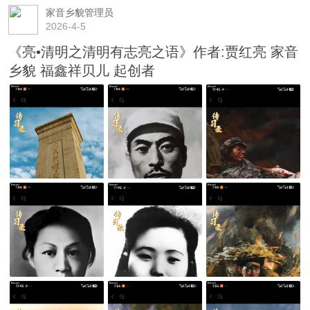
家音乡貌管理员
2026-4-5
《亮•清明之清明有志亮之语》作者:贾红亮 家音
乡貌 福鑫祥贝儿 起创者