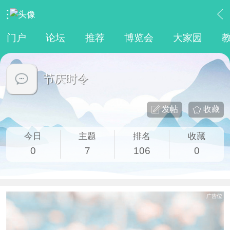
›
传统文化
›
节庆时令
门户
论坛
推荐
博览会
大家园
节庆时令
发帖
收藏
今日
主题
排名
收藏
0
7
106
0