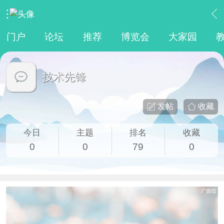
›
人物专访
›
技术先锋
门户
论坛
推荐
博览会
大家园
技术先锋
发帖
收藏
今日
主题
排名
收藏
0
0
79
0